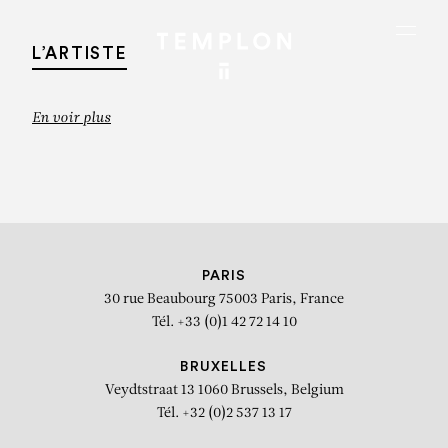
Aller au contenu
Aller à la recherche
Aller au menu
Menu
L’ARTISTE
En voir plus
PARIS
30 rue Beaubourg
75003 Paris, France
Tél. +33 (0)1 42 72 14 10
BRUXELLES
Veydtstraat 13
1060 Brussels, Belgium
MIQUEL BARCELO
Tél. +32 (0)2 537 13 17