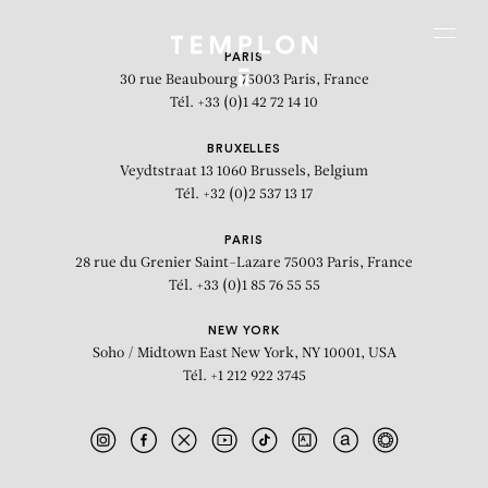
Aller au contenu
Aller à la recherche
Aller au menu
Menu
PARIS
30 rue Beaubourg
75003 Paris, France
Tél. +33 (0)1 42 72 14 10
BRUXELLES
Veydtstraat 13
1060 Brussels, Belgium
Tél. +32 (0)2 537 13 17
PARIS
28 rue du Grenier Saint-Lazare
75003 Paris, France
Tél. +33 (0)1 85 76 55 55
NEW YORK
Soho / Midtown East
New York, NY 10001, USA
Tél. +1 212 922 3745
Fourth Courtyard