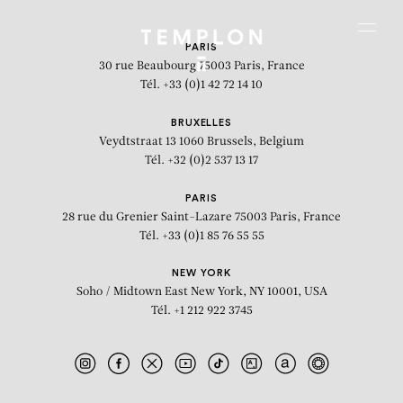
Aller au contenu
Aller à la recherche
Aller au menu
Menu
PARIS
30 rue Beaubourg
75003 Paris, France
Tél. +33 (0)1 42 72 14 10
BRUXELLES
Veydtstraat 13
1060 Brussels, Belgium
Tél. +32 (0)2 537 13 17
PARIS
28 rue du Grenier Saint-Lazare
75003 Paris, France
Tél. +33 (0)1 85 76 55 55
NEW YORK
Soho / Midtown East
New York, NY 10001, USA
Tél. +1 212 922 3745
Gisant (The sound of the soul)