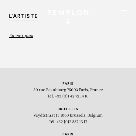
Aller au contenu
Aller à la recherche
Aller au menu
Menu
L’ARTISTE
En voir plus
PARIS
30 rue Beaubourg
75003 Paris, France
Tél. +33 (0)1 42 72 14 10
BRUXELLES
Veydtstraat 13
1060 Brussels, Belgium
Tél. +32 (0)2 537 13 17
ALAIN KIRILI
PARIS