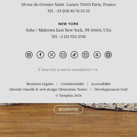
Grande Nudité I et II
28 rue du Grenier Saint-Lazare
75003 Paris, France
Tél. +33 (0)1 85 76 55 55
NEW YORK
Soho / Midtown East
New York, NY 10001, USA
Tél. +1 212 922 3745
S’inscrire à notre newsletter
Mentions Légales
Confidentialité
Accessibilité
Identité visuelle & web design
Clémentine Tantet
Développement
Grid
© Templon 2026
BIOGRAPHIE