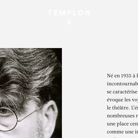
Né en 1935 à 
incontournabl
se caractérise
évoque les voy
le théâtre. L
nombreuses ré
une place cent
comme une in