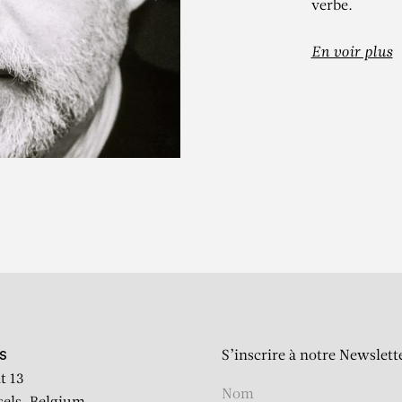
verbe.
En voir plus
ALERIO ADA
i Argonauts (News from Pal
S’inscrire à notre Newslett
S
t 13