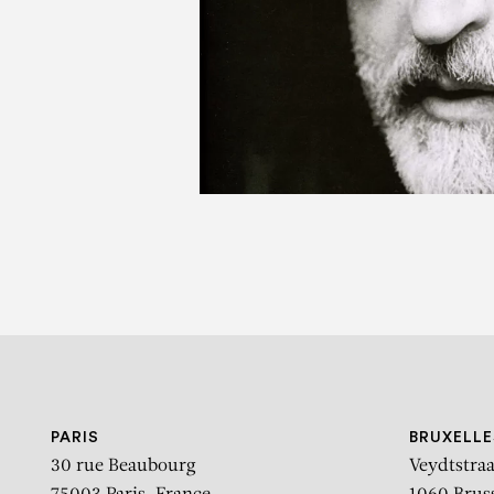
V
I Nuov
PARIS
BRUXELLE
30 rue Beaubourg
Veydtstraa