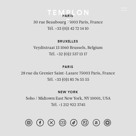
Aller au contenu
Aller à la recherche
Aller au menu
Menu
PARIS
30 rue Beaubourg
75003 Paris, France
Tél. +33 (0)1 42 72 14 10
BRUXELLES
Veydtstraat 13
1060 Brussels, Belgium
Tél. +32 (0)2 537 13 17
PARIS
28 rue du Grenier Saint-Lazare
75003 Paris, France
Tél. +33 (0)1 85 76 55 55
NEW YORK
Soho / Midtown East
New York, NY 10001, USA
Tél. +1 212 922 3745
ICH BELLE DEN GEILSTEN