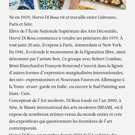
Né en 1959, Hervé Di Rosa vit et travaille entre Lisbonne,
Paris et Sète.
Elève de l’École Nationale Supérieure des Arts Décoratifs,
Hervé Di Rosa commence à vendre ses peintures dès 1979. À
tout juste 20 ans, il expose à Paris, Amsterdam et New York.
En 1981, il cofonde le mouvement de la Figuration libre, ainsi
dénommé par l’artiste Ben. Ce groupe avec Robert Combas,
Rémi Blanchard et François Boisrond s’inscrit dans la lignée
d’autres formes d’expression marginalisées internationales,
des néo-expressionistes et Nouveaux Fauves en Allemagne à
la Trans-avant-garde en Italie, ou encore le Bad Painting aux
Etats-Unis.
HERVÉ DI ROSA
Concepteur de l’Art modeste, Di Rosa fonde en l’an 2000, à
Sète, le Musée international des arts modestes (MIAM), où il
IDOLES DE L’ESPACE
expose de nombreux artistes venus du monde entier et crée
des expositions qui questionnent les frontières de l’art
contemporain.