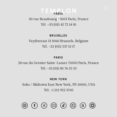
Aller au contenu
Aller à la recherche
Aller au menu
Menu
PARIS
30 rue Beaubourg
75003 Paris, France
Tél. +33 (0)1 42 72 14 10
BRUXELLES
Veydtstraat 13
1060 Brussels, Belgium
Tél. +32 (0)2 537 13 17
PARIS
28 rue du Grenier Saint-Lazare
75003 Paris, France
Tél. +33 (0)1 85 76 55 55
NEW YORK
Soho / Midtown East
New York, NY 10001, USA
Tél. +1 212 922 3745
J.C. #24