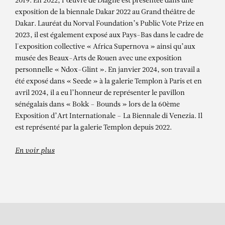
ALIOUNE DIAGNE
2019. En 2022, l’œuvre de Diagne est présentée dans une
exposition de la biennale Dakar 2022 au Grand théâtre de
Jang Xale Yi – Children’s Education
Dakar. Lauréat du Norval Foundation’s Public Vote Prize en
2023, il est également exposé aux Pays-Bas dans le cadre de
l'exposition collective « Africa Supernova » ainsi qu’aux
musée des Beaux-Arts de Rouen avec une exposition
personnelle « Ndox-Glint ». En janvier 2024, son travail a
été exposé dans « Seede » à la galerie Templon à Paris et en
avril 2024, il a eu l’honneur de représenter le pavillon
sénégalais dans « Bokk – Bounds » lors de la 60ème
Exposition d’Art Internationale – La Biennale di Venezia. Il
est représenté par la galerie Templon depuis 2022.
En voir plus