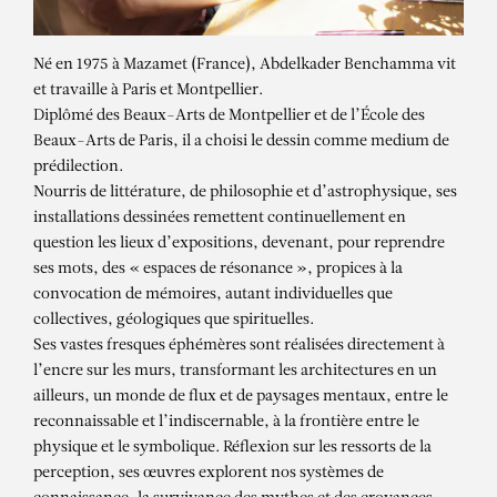
Né en 1975 à Mazamet (France), Abdelkader Benchamma vit
et travaille à Paris et Montpellier.
Diplômé des Beaux-Arts de Montpellier et de l’École des
Beaux-Arts de Paris, il a choisi le dessin comme medium de
prédilection.
Nourris de littérature, de philosophie et d’astrophysique, ses
installations dessinées remettent continuellement en
question les lieux d’expositions, devenant, pour reprendre
ses mots, des « espaces de résonance », propices à la
convocation de mémoires, autant individuelles que
collectives, géologiques que spirituelles.
Ses vastes fresques éphémères sont réalisées directement à
ABDELKADER
l’encre sur les murs, transformant les architectures en un
BENCHAMMA
ailleurs, un monde de flux et de paysages mentaux, entre le
reconnaissable et l’indiscernable, à la frontière entre le
Kometenbuch – Disques de
physique et le symbolique. Réflexion sur les ressorts de la
Nuremberg
perception, ses œuvres explorent nos systèmes de