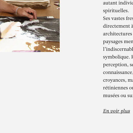
autant indivi
spirituelles.
Ses vastes fr
directement à
architectures
paysages ment
l’indiscernabl
symbolique. Ré
perception, s
connaissance,
KADER BEN
croyances, ma
rétiniennes o
musées ou sur
Kometenbuch – Le cube
En voir plus