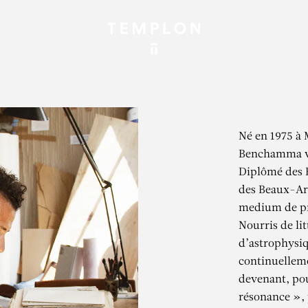
Né en 1975 à
Benchamma vit
Diplômé des B
des Beaux-Art
medium de pr
Nourris de lit
d’astrophysiq
continuelleme
devenant, pou
résonance », 