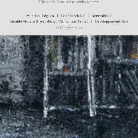
S’inscrire à notre newsletter
Mentions Légales
Confidentialité
Accessibilité
Identité visuelle & web design
Clémentine Tantet
Développement
Grid
© Templon 2026