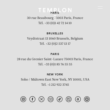
Aller au contenu
Aller à la recherche
Aller au menu
Menu
PARIS
30 rue Beaubourg
75003 Paris, France
Tél. +33 (0)1 42 72 14 10
BRUXELLES
Veydtstraat 13
1060 Brussels, Belgium
Tél. +32 (0)2 537 13 17
PARIS
28 rue du Grenier Saint-Lazare
75003 Paris, France
Tél. +33 (0)1 85 76 55 55
NEW YORK
Soho / Midtown East
New York, NY 10001, USA
Tél. +1 212 922 3745
La bibliothèque