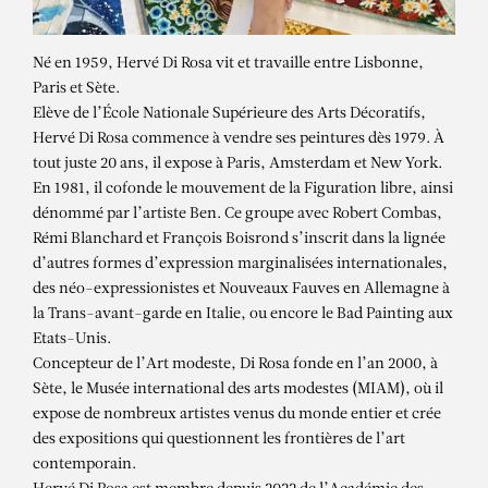
Né en 1959, Hervé Di Rosa vit et travaille entre Lisbonne,
Paris et Sète.
Elève de l’École Nationale Supérieure des Arts Décoratifs,
Hervé Di Rosa commence à vendre ses peintures dès 1979. À
tout juste 20 ans, il expose à Paris, Amsterdam et New York.
En 1981, il cofonde le mouvement de la Figuration libre, ainsi
dénommé par l’artiste Ben. Ce groupe avec Robert Combas,
Rémi Blanchard et François Boisrond s’inscrit dans la lignée
d’autres formes d’expression marginalisées internationales,
des néo-expressionistes et Nouveaux Fauves en Allemagne à
la Trans-avant-garde en Italie, ou encore le Bad Painting aux
Etats-Unis.
HERVÉ DI ROSA
Concepteur de l’Art modeste, Di Rosa fonde en l’an 2000, à
Sète, le Musée international des arts modestes (MIAM), où il
LA CITÉ DES IDOLES
expose de nombreux artistes venus du monde entier et crée
des expositions qui questionnent les frontières de l’art
contemporain.