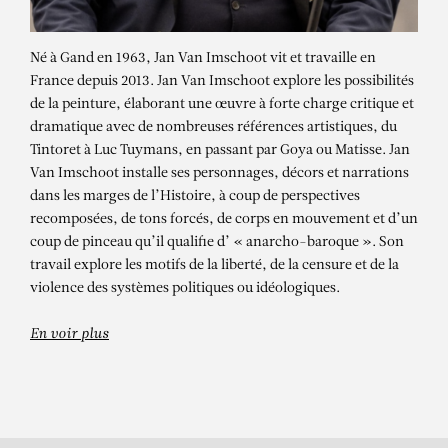
Né à Gand en 1963, Jan Van Imschoot vit et travaille en
France depuis 2013. Jan Van Imschoot explore les possibilités
de la peinture, élaborant une œuvre à forte charge critique et
dramatique avec de nombreuses références artistiques, du
Tintoret à Luc Tuymans, en passant par Goya ou Matisse. Jan
Van Imschoot installe ses personnages, décors et narrations
dans les marges de l’Histoire, à coup de perspectives
recomposées, de tons forcés, de corps en mouvement et d’un
JAN VAN IMSCHOOT
coup de pinceau qu’il qualifie d’ « anarcho-baroque ». Son
La ignorancia de una mariposa azul
travail explore les motifs de la liberté, de la censure et de la
violence des systèmes politiques ou idéologiques.
mexicana, 2023
En voir plus