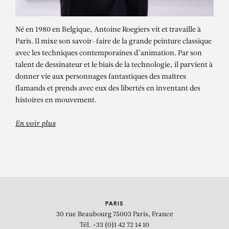
Né en 1980 en Belgique, Antoine Roegiers vit et travaille à
Paris. Il mixe son savoir-faire de la grande peinture classique
avec les techniques contemporaines d’animation. Par son
talent de dessinateur et le biais de la technologie, il parvient à
donner vie aux personnages fantastiques des maîtres
flamands et prends avec eux des libertés en inventant des
ANTOINE ROEGIERS
histoires en mouvement.
La poursuite, 2023
En voir plus
PARIS
30 rue Beaubourg
75003 Paris, France
Tél. +33 (0)1 42 72 14 10