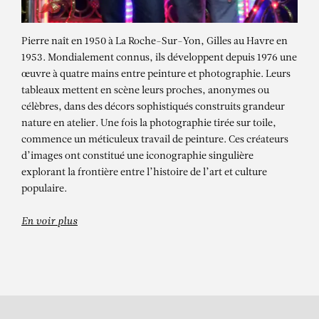
Pierre naît en 1950 à La Roche-Sur-Yon, Gilles au Havre en
1953. Mondialement connus, ils développent depuis 1976 une
œuvre à quatre mains entre peinture et photographie. Leurs
tableaux mettent en scène leurs proches, anonymes ou
célèbres, dans des décors sophistiqués construits grandeur
nature en atelier. Une fois la photographie tirée sur toile,
commence un méticuleux travail de peinture. Ces créateurs
d’images ont constitué une iconographie singulière
PIERRE ET GILLES
explorant la frontière entre l’histoire de l’art et culture
La rose et le couteau (Wilfried)
populaire.
En voir plus