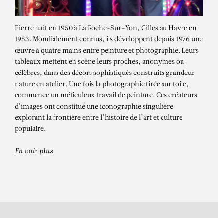
Pierre naît en 1950 à La Roche-Sur-Yon, Gilles au Havre en
1953. Mondialement connus, ils développent depuis 1976 une
œuvre à quatre mains entre peinture et photographie. Leurs
tableaux mettent en scène leurs proches, anonymes ou
célèbres, dans des décors sophistiqués construits grandeur
nature en atelier. Une fois la photographie tirée sur toile,
commence un méticuleux travail de peinture. Ces créateurs
d’images ont constitué une iconographie singulière
PIERRE ET GILLES
explorant la frontière entre l’histoire de l’art et culture
La télé couleur (Caroline Loeb)
populaire.
En voir plus