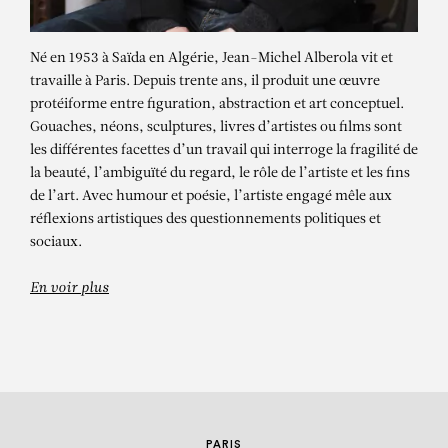
Né en 1953 à Saïda en Algérie, Jean-Michel Alberola vit et
travaille à Paris. Depuis trente ans, il produit une œuvre
protéiforme entre figuration, abstraction et art conceptuel.
Gouaches, néons, sculptures, livres d’artistes ou films sont
les différentes facettes d’un travail qui interroge la fragilité de
la beauté, l’ambiguïté du regard, le rôle de l’artiste et les fins
JEAN-MICHEL
de l’art. Avec humour et poésie, l’artiste engagé mêle aux
ALBEROLA
réflexions artistiques des questionnements politiques et
sociaux.
La vision d’Arthur Rimbaud à
Harar, 1889
En voir plus
PARIS