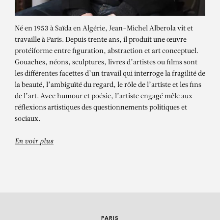
Né en 1953 à Saïda en Algérie, Jean-Michel Alberola vit et
travaille à Paris. Depuis trente ans, il produit une œuvre
protéiforme entre figuration, abstraction et art conceptuel.
Gouaches, néons, sculptures, livres d’artistes ou films sont
les différentes facettes d’un travail qui interroge la fragilité de
la beauté, l’ambiguïté du regard, le rôle de l’artiste et les fins
JEAN-MICHEL
de l’art. Avec humour et poésie, l’artiste engagé mêle aux
ALBEROLA
réflexions artistiques des questionnements politiques et
sociaux.
La vision des habitants de Watts en
1965
En voir plus
PARIS