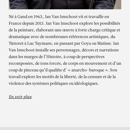
Né à Gand en 1963, Jan Van Imschoot vit et travaille en
France depuis 2013. Jan Van Imschoot explore les possibilités
de la peinture, élaborant une œuvre à forte charge critique et
dramatique avec de nombreuses références artistiques, du
Tintoret à Luc Tuymans, en passant par Goya ou Matisse. Jan
Van Imschoot installe ses personnages, décors et narrations
dans les marges de l’Histoire, à coup de perspectives
recomposées, de tons forcés, de corps en mouvement et d’un
JAN VAN IMSCHOOT
coup de pinceau qu’il qualifie d’ « anarcho-baroque ». Son
travail explore les motifs de la liberté, de la censure et de la
La vulnérabilité de l’ennui 4
violence des systèmes politiques ou idéologiques.
En voir plus