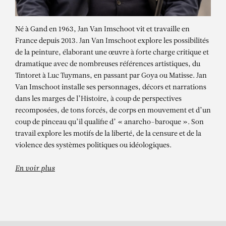
Né à Gand en 1963, Jan Van Imschoot vit et travaille en
France depuis 2013. Jan Van Imschoot explore les possibilités
de la peinture, élaborant une œuvre à forte charge critique et
dramatique avec de nombreuses références artistiques, du
Tintoret à Luc Tuymans, en passant par Goya ou Matisse. Jan
Van Imschoot installe ses personnages, décors et narrations
dans les marges de l’Histoire, à coup de perspectives
recomposées, de tons forcés, de corps en mouvement et d’un
JAN VAN IMSCHOOT
coup de pinceau qu’il qualifie d’ « anarcho-baroque ». Son
travail explore les motifs de la liberté, de la censure et de la
La vulnérabilité de l’ennui 8
violence des systèmes politiques ou idéologiques.
En voir plus