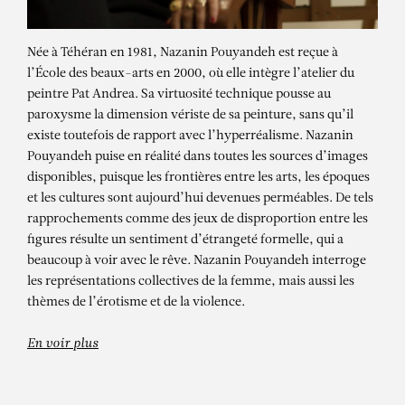
Née à Téhéran en 1981, Nazanin Pouyandeh est reçue à
l’École des beaux-arts en 2000, où elle intègre l’atelier du
peintre Pat Andrea. Sa virtuosité technique pousse au
paroxysme la dimension vériste de sa peinture, sans qu’il
existe toutefois de rapport avec l’hyperréalisme. Nazanin
Pouyandeh puise en réalité dans toutes les sources d’images
disponibles, puisque les frontières entre les arts, les époques
et les cultures sont aujourd’hui devenues perméables. De tels
NAZANIN
rapprochements comme des jeux de disproportion entre les
figures résulte un sentiment d’étrangeté formelle, qui a
POUYANDEH
beaucoup à voir avec le rêve. Nazanin Pouyandeh interroge
les représentations collectives de la femme, mais aussi les
L’alliance
thèmes de l’érotisme et de la violence.
En voir plus