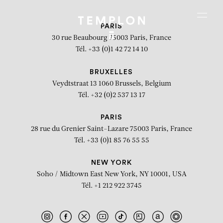
Aller au contenu
Aller à la recherche
Aller au menu
Menu
PARIS
30 rue Beaubourg
75003 Paris, France
Tél. +33 (0)1 42 72 14 10
BRUXELLES
Veydtstraat 13
1060 Brussels, Belgium
Tél. +32 (0)2 537 13 17
PARIS
28 rue du Grenier Saint-Lazare
75003 Paris, France
Tél. +33 (0)1 85 76 55 55
NEW YORK
Soho / Midtown East
New York, NY 10001, USA
Tél. +1 212 922 3745
Le bal des coccinelles (Jhona
Burjack)