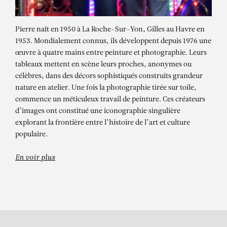
Pierre naît en 1950 à La Roche-Sur-Yon, Gilles au Havre en
1953. Mondialement connus, ils développent depuis 1976 une
œuvre à quatre mains entre peinture et photographie. Leurs
tableaux mettent en scène leurs proches, anonymes ou
célèbres, dans des décors sophistiqués construits grandeur
nature en atelier. Une fois la photographie tirée sur toile,
commence un méticuleux travail de peinture. Ces créateurs
d’images ont constitué une iconographie singulière
PIERRE ET GILLES
explorant la frontière entre l’histoire de l’art et culture
Le chevalier du crépuscule (Jules)
populaire.
En voir plus