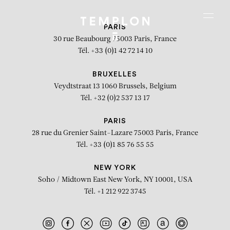
Aller au contenu
Aller à la recherche
Aller au menu
Menu
PARIS
30 rue Beaubourg
75003 Paris, France
Tél. +33 (0)1 42 72 14 10
BRUXELLES
Veydtstraat 13
1060 Brussels, Belgium
Tél. +32 (0)2 537 13 17
PARIS
28 rue du Grenier Saint-Lazare
75003 Paris, France
Tél. +33 (0)1 85 76 55 55
NEW YORK
Soho / Midtown East
New York, NY 10001, USA
Tél. +1 212 922 3745
Le fruit du pêcher (Adèle Farine)