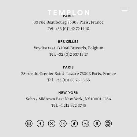
Aller au contenu
Aller à la recherche
Aller au menu
Menu
PARIS
30 rue Beaubourg
75003 Paris, France
Tél. +33 (0)1 42 72 14 10
BRUXELLES
Veydtstraat 13
1060 Brussels, Belgium
Tél. +32 (0)2 537 13 17
PARIS
28 rue du Grenier Saint-Lazare
75003 Paris, France
Tél. +33 (0)1 85 76 55 55
NEW YORK
Soho / Midtown East
New York, NY 10001, USA
Tél. +1 212 922 3745
Le torche-cul