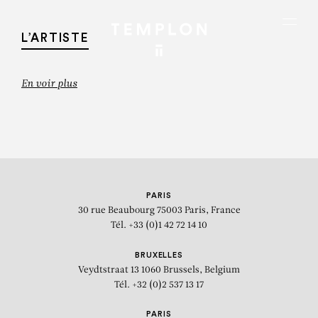
Aller au contenu
Aller à la recherche
Aller au menu
Menu
L’ARTISTE
En voir plus
PARIS
30 rue Beaubourg
75003 Paris, France
Tél. +33 (0)1 42 72 14 10
BRUXELLES
Veydtstraat 13
1060 Brussels, Belgium
Tél. +32 (0)2 537 13 17
VINCENT BIOULÈS
PARIS