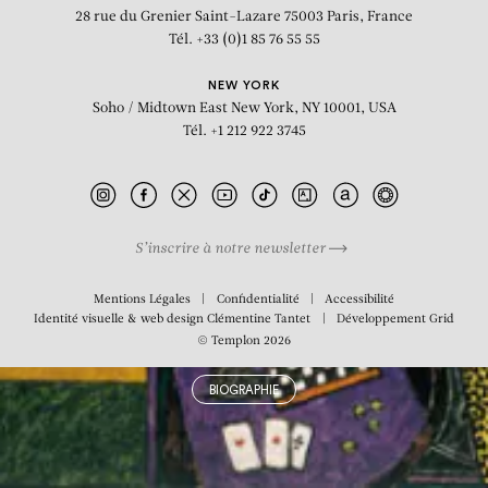
Le Viallat dans la maison
28 rue du Grenier Saint-Lazare
75003 Paris, France
Tél. +33 (0)1 85 76 55 55
NEW YORK
Soho / Midtown East
New York, NY 10001, USA
Tél. +1 212 922 3745
S’inscrire à notre newsletter
Mentions Légales
Confidentialité
Accessibilité
Identité visuelle & web design
Clémentine Tantet
Développement
Grid
© Templon 2026
BIOGRAPHIE