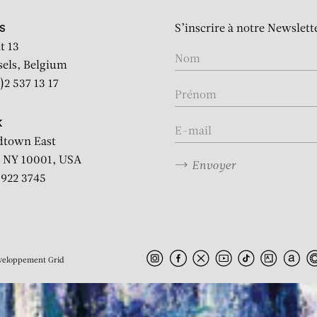
LOUIS CANE
S’inscrire à notre Newslett
S
t 13
sels, Belgium
Les Ménines au balcon
)2 537 13 17
K
dtown East
 NY 10001, USA
Envoyer
2 922 3745
veloppement
Grid