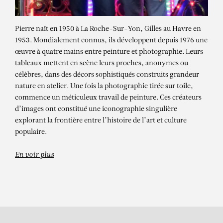
Pierre naît en 1950 à La Roche-Sur-Yon, Gilles au Havre en
1953. Mondialement connus, ils développent depuis 1976 une
œuvre à quatre mains entre peinture et photographie. Leurs
tableaux mettent en scène leurs proches, anonymes ou
célèbres, dans des décors sophistiqués construits grandeur
nature en atelier. Une fois la photographie tirée sur toile,
commence un méticuleux travail de peinture. Ces créateurs
PIERRE ET GILLES
d’images ont constitué une iconographie singulière
explorant la frontière entre l’histoire de l’art et culture
Les néons de l’amour (Dustin et
populaire.
Nordine)
En voir plus