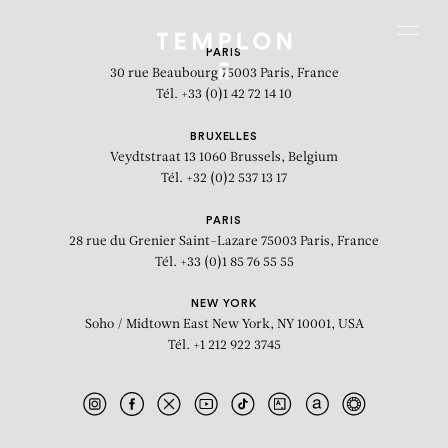
Aller au contenu
Aller à la recherche
Aller au menu
Menu
PARIS
30 rue Beaubourg
75003 Paris, France
Tél. +33 (0)1 42 72 14 10
BRUXELLES
Veydtstraat 13
1060 Brussels, Belgium
Tél. +32 (0)2 537 13 17
PARIS
28 rue du Grenier Saint-Lazare
75003 Paris, France
Tél. +33 (0)1 85 76 55 55
NEW YORK
Soho / Midtown East
New York, NY 10001, USA
Tél. +1 212 922 3745
Les pinceaux dans une boite