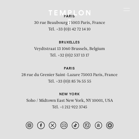
Aller au contenu
Aller à la recherche
Aller au menu
Menu
PARIS
30 rue Beaubourg
75003 Paris, France
Tél. +33 (0)1 42 72 14 10
BRUXELLES
Veydtstraat 13
1060 Brussels, Belgium
Tél. +32 (0)2 537 13 17
PARIS
28 rue du Grenier Saint-Lazare
75003 Paris, France
Tél. +33 (0)1 85 76 55 55
NEW YORK
Soho / Midtown East
New York, NY 10001, USA
Tél. +1 212 922 3745
Lignes de vie (Danielle) #4