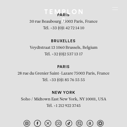
Aller au contenu
Aller à la recherche
Aller au menu
Menu
PARIS
30 rue Beaubourg
75003 Paris, France
Tél. +33 (0)1 42 72 14 10
BRUXELLES
Veydtstraat 13
1060 Brussels, Belgium
Tél. +32 (0)2 537 13 17
PARIS
28 rue du Grenier Saint-Lazare
75003 Paris, France
Tél. +33 (0)1 85 76 55 55
NEW YORK
Soho / Midtown East
New York, NY 10001, USA
Tél. +1 212 922 3745
Lignes de vie (Doris) #7