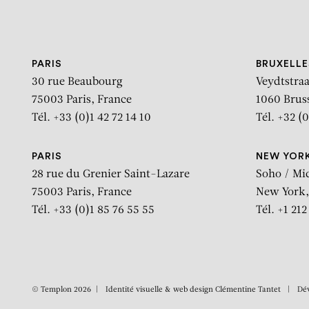
Aller au contenu
Aller à la recherche
Aller au menu
PARIS
BRUXELLE
30 rue Beaubourg
Veydtstraa
75003 Paris, France
1060 Brus
Tél. +33 (0)1 42 72 14 10
Tél. +32 (0
PARIS
NEW YOR
28 rue du Grenier Saint-Lazare
Soho / Mi
75003 Paris, France
New York,
Tél. +33 (0)1 85 76 55 55
Tél. +1 21
© Templon 2026
Identité visuelle & web design
Clémentine Tantet
Dé