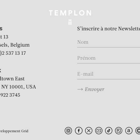
S’inscrire à notre Newslett
S
t 13
sels, Belgium
)2 537 13 17
K
dtown East
 NY 10001, USA
Envoyer
2 922 3745
veloppement
Grid