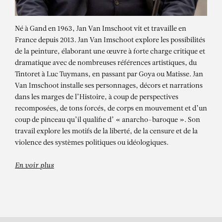
Né à Gand en 1963, Jan Van Imschoot vit et travaille en
France depuis 2013. Jan Van Imschoot explore les possibilités
de la peinture, élaborant une œuvre à forte charge critique et
dramatique avec de nombreuses références artistiques, du
Tintoret à Luc Tuymans, en passant par Goya ou Matisse. Jan
Van Imschoot installe ses personnages, décors et narrations
dans les marges de l’Histoire, à coup de perspectives
recomposées, de tons forcés, de corps en mouvement et d’un
JAN VAN IMSCHOOT
coup de pinceau qu’il qualifie d’ « anarcho-baroque ». Son
L’origine des femmes belges, C’est
travail explore les motifs de la liberté, de la censure et de la
violence des systèmes politiques ou idéologiques.
beau, c’est belge VIII
En voir plus