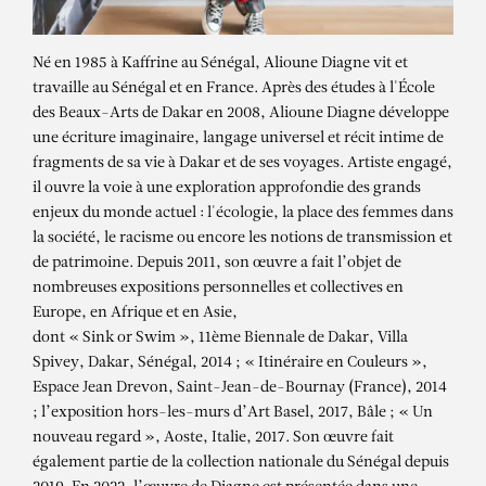
Né en 1985 à Kaffrine au Sénégal, Alioune Diagne vit et
travaille au Sénégal et en France. Après des études à l'École
des Beaux-Arts de Dakar en 2008, Alioune Diagne développe
une écriture imaginaire, langage universel et récit intime de
fragments de sa vie à Dakar et de ses voyages. Artiste engagé,
il ouvre la voie à une exploration approfondie des grands
enjeux du monde actuel : l'écologie, la place des femmes dans
la société, le racisme ou encore les notions de transmission et
de patrimoine. Depuis 2011, son œuvre a fait l’objet de
nombreuses expositions personnelles et collectives en
Europe, en Afrique et en Asie,
dont « Sink or Swim », 11ème Biennale de Dakar, Villa
Spivey, Dakar, Sénégal, 2014 ; « Itinéraire en Couleurs »,
Espace Jean Drevon, Saint-Jean-de-Bournay (France), 2014
; l’exposition hors-les-murs d’Art Basel, 2017, Bâle ; « Un
nouveau regard », Aoste, Italie, 2017. Son œuvre fait
également partie de la collection nationale du Sénégal depuis
ALIOUNE DIAGNE