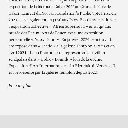
2019. En 2022, l’œuvre de Diagne est présentée dans une
Mame Mindiss 2 (Génie Tutélaire de
exposition de la biennale Dakar 2022 au Grand théâtre de
Dakar. Lauréat du Norval Foundation’s Public Vote Prize en
Fatick) Marché de Fatick, 2022
2023, il est également exposé aux Pays-Bas dans le cadre de
l'exposition collective « Africa Supernova » ainsi qu’aux
musée des Beaux-Arts de Rouen avec une exposition
personnelle « Ndox-Glint ». En janvier 2024, son travail a
été exposé dans « Seede » à la galerie Templon à Paris et en
avril 2024, il a eu l’honneur de représenter le pavillon
sénégalais dans « Bokk – Bounds » lors de la 60ème
Exposition d’Art Internationale – La Biennale di Venezia. Il
est représenté par la galerie Templon depuis 2022.
En voir plus