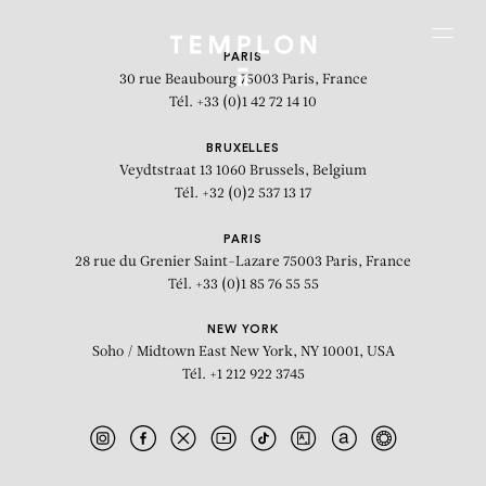
Aller au contenu
Aller à la recherche
Aller au menu
Menu
PARIS
30 rue Beaubourg
75003 Paris, France
Tél. +33 (0)1 42 72 14 10
BRUXELLES
Veydtstraat 13
1060 Brussels, Belgium
Tél. +32 (0)2 537 13 17
PARIS
28 rue du Grenier Saint-Lazare
75003 Paris, France
Tél. +33 (0)1 85 76 55 55
NEW YORK
Soho / Midtown East
New York, NY 10001, USA
Tél. +1 212 922 3745
Marguerite non dupe