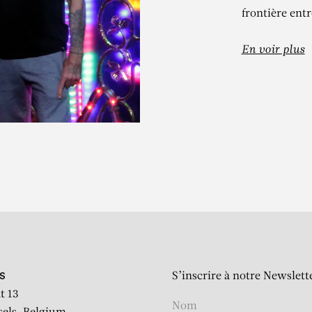
frontière entr
En voir plus
IERRE ET GILL
Marianne (Zahia Dehar)
S’inscrire à notre Newslett
S
t 13