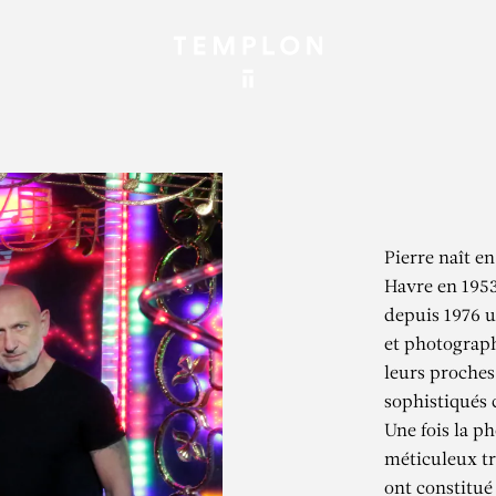
Pierre naît e
Havre en 195
depuis 1976 u
et photograph
leurs proches
sophistiqués 
Une fois la p
méticuleux tr
ont constitué