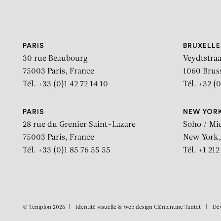
Aller au contenu
Aller à la recherche
Aller au menu
PARIS
BRUXELLE
30 rue Beaubourg
Veydtstraa
75003 Paris, France
1060 Brus
Tél. +33 (0)1 42 72 14 10
Tél. +32 (0
PARIS
NEW YOR
28 rue du Grenier Saint-Lazare
Soho / Mi
75003 Paris, France
New York,
Tél. +33 (0)1 85 76 55 55
Tél. +1 21
© Templon 2026
Identité visuelle & web design
Clémentine Tantet
Dé