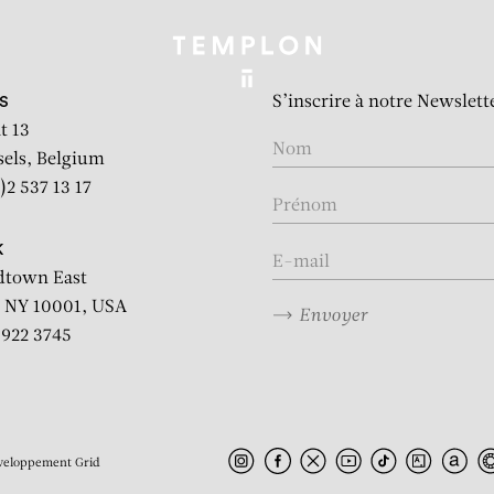
S’inscrire à notre Newslett
S
t 13
sels, Belgium
)2 537 13 17
K
dtown East
 NY 10001, USA
Envoyer
2 922 3745
veloppement
Grid