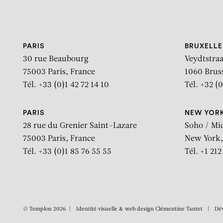
Aller au contenu
Aller à la recherche
Aller au menu
PARIS
BRUXELLE
30 rue Beaubourg
Veydtstraa
75003 Paris, France
1060 Brus
Tél. +33 (0)1 42 72 14 10
Tél. +32 (0
PARIS
NEW YOR
28 rue du Grenier Saint-Lazare
Soho / Mi
75003 Paris, France
New York,
Tél. +33 (0)1 85 76 55 55
Tél. +1 21
© Templon 2026
Identité visuelle & web design
Clémentine Tantet
Dé