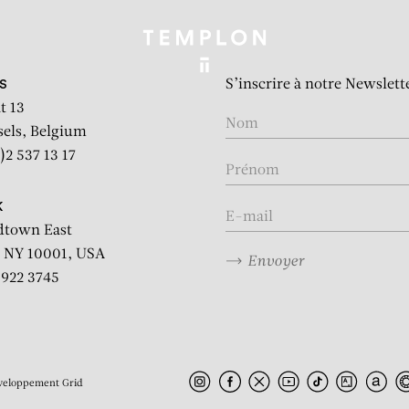
S’inscrire à notre Newslett
S
t 13
sels, Belgium
)2 537 13 17
K
dtown East
 NY 10001, USA
Envoyer
2 922 3745
veloppement
Grid