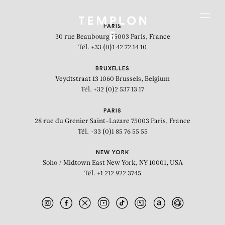
Aller au contenu
Aller à la recherche
Aller au menu
Menu
PARIS
30 rue Beaubourg
75003 Paris, France
Tél. +33 (0)1 42 72 14 10
BRUXELLES
Veydtstraat 13
1060 Brussels, Belgium
Tél. +32 (0)2 537 13 17
PARIS
28 rue du Grenier Saint-Lazare
75003 Paris, France
Tél. +33 (0)1 85 76 55 55
NEW YORK
Soho / Midtown East
New York, NY 10001, USA
Tél. +1 212 922 3745
Meditation