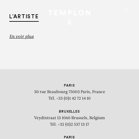
Aller au contenu
Aller à la recherche
Aller au menu
Menu
L’ARTISTE
En voir plus
PARIS
30 rue Beaubourg
75003 Paris, France
Tél. +33 (0)1 42 72 14 10
BRUXELLES
Veydtstraat 13
1060 Brussels, Belgium
Tél. +32 (0)2 537 13 17
TOSHIKO TAKAEZU
PARIS