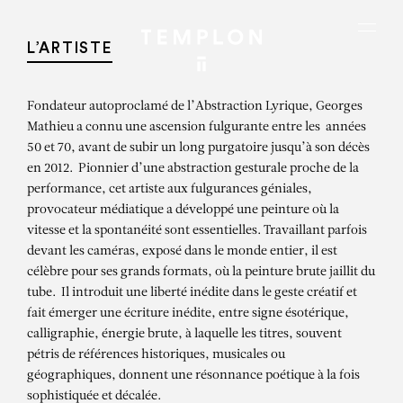
Aller au contenu
Aller à la recherche
Aller au menu
Menu
L’ARTISTE
Fondateur autoproclamé de l’Abstraction Lyrique, Georges
Mathieu a connu une ascension fulgurante entre les années
50 et 70, avant de subir un long purgatoire jusqu’à son décès
en 2012. Pionnier d’une abstraction gesturale proche de la
performance, cet artiste aux fulgurances géniales,
provocateur médiatique a développé une peinture où la
vitesse et la spontanéité sont essentielles. Travaillant parfois
devant les caméras, exposé dans le monde entier, il est
célèbre pour ses grands formats, où la peinture brute jaillit du
tube. Il introduit une liberté inédite dans le geste créatif et
fait émerger une écriture inédite, entre signe ésotérique,
calligraphie, énergie brute, à laquelle les titres, souvent
pétris de références historiques, musicales ou
géographiques, donnent une résonnance poétique à la fois
sophistiquée et décalée.