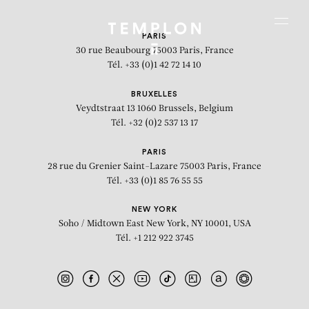
Aller au contenu
Aller à la recherche
Aller au menu
Menu
PARIS
30 rue Beaubourg
75003 Paris, France
Tél. +33 (0)1 42 72 14 10
BRUXELLES
Veydtstraat 13
1060 Brussels, Belgium
Tél. +32 (0)2 537 13 17
PARIS
28 rue du Grenier Saint-Lazare
75003 Paris, France
Tél. +33 (0)1 85 76 55 55
NEW YORK
Soho / Midtown East
New York, NY 10001, USA
Tél. +1 212 922 3745
Miho Yoshioka