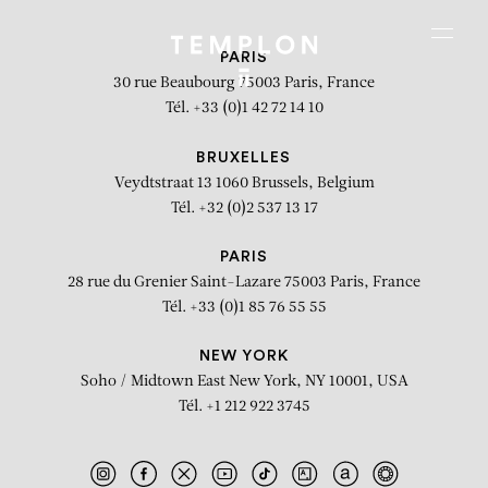
Aller au contenu
Aller à la recherche
Aller au menu
Menu
PARIS
30 rue Beaubourg
75003 Paris, France
Tél. +33 (0)1 42 72 14 10
BRUXELLES
Veydtstraat 13
1060 Brussels, Belgium
Tél. +32 (0)2 537 13 17
PARIS
28 rue du Grenier Saint-Lazare
75003 Paris, France
Tél. +33 (0)1 85 76 55 55
NEW YORK
Soho / Midtown East
New York, NY 10001, USA
Tél. +1 212 922 3745
Moi : Franz Ackermann