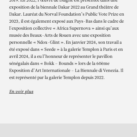
ALIOUNE DIAGNE
2019. En 2022, l’œuvre de Diagne est présentée dans une
exposition de la biennale Dakar 2022 au Grand théâtre de
Ndaaje – Ceremony
Dakar. Lauréat du Norval Foundation’s Public Vote Prize en
2023, il est également exposé aux Pays-Bas dans le cadre de
l'exposition collective « Africa Supernova » ainsi qu’aux
musée des Beaux-Arts de Rouen avec une exposition
personnelle « Ndox-Glint ». En janvier 2024, son travail a
été exposé dans « Seede » à la galerie Templon à Paris et en
avril 2024, il a eu l’honneur de représenter le pavillon
sénégalais dans « Bokk – Bounds » lors de la 60ème
Exposition d’Art Internationale – La Biennale di Venezia. Il
est représenté par la galerie Templon depuis 2022.
En voir plus