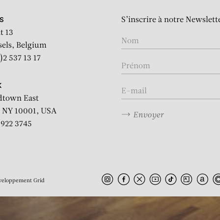
S LATINO AM
S’inscrire à notre Newslett
S
t 13
sels, Belgium
res récentes »: vue d’exp
)2 537 13 17
K
dtown East
 NY 10001, USA
Envoyer
2 922 3745
veloppement
Grid