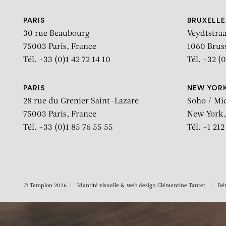
ARTISTE
PARIS
BRUXELLE
30 rue Beaubourg
Veydtstraa
75003 Paris, France
1060 Brus
« Oeuv
Tél. +33 (0)1 42 72 14 10
Tél. +32 (0
PARIS
NEW YOR
28 rue du Grenier Saint-Lazare
Soho / Mi
75003 Paris, France
New York,
Tél. +33 (0)1 85 76 55 55
Tél. +1 21
© Templon 2026
Identité visuelle & web design
Clémentine Tantet
Dé