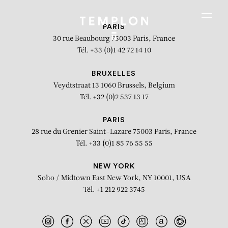
Aller au contenu
Aller à la recherche
Aller au menu
Menu
PARIS
30 rue Beaubourg
75003 Paris, France
Tél. +33 (0)1 42 72 14 10
BRUXELLES
Veydtstraat 13
1060 Brussels, Belgium
Tél. +32 (0)2 537 13 17
PARIS
28 rue du Grenier Saint-Lazare
75003 Paris, France
Tél. +33 (0)1 85 76 55 55
NEW YORK
Soho / Midtown East
New York, NY 10001, USA
Tél. +1 212 922 3745
okk