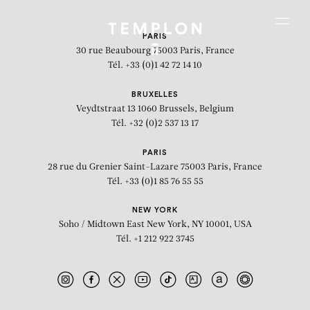
Aller au contenu
Aller à la recherche
Aller au menu
Menu
PARIS
30 rue Beaubourg
75003 Paris, France
Tél. +33 (0)1 42 72 14 10
BRUXELLES
Veydtstraat 13
1060 Brussels, Belgium
Tél. +32 (0)2 537 13 17
PARIS
28 rue du Grenier Saint-Lazare
75003 Paris, France
Tél. +33 (0)1 85 76 55 55
NEW YORK
Soho / Midtown East
New York, NY 10001, USA
Tél. +1 212 922 3745
Our Meat Is USA Choice – Triptych