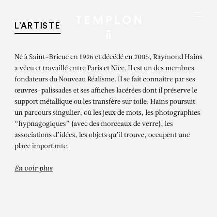
Aller au contenu
Aller à la recherche
Aller au menu
Menu
L’ARTISTE
Né à Saint-Brieuc en 1926 et décédé en 2005, Raymond Hains
a vécu et travaillé entre Paris et Nice. Il est un des membres
fondateurs du Nouveau Réalisme. Il se fait connaître par ses
œuvres-palissades et ses affiches lacérées dont il préserve le
support métallique ou les transfère sur toile. Hains poursuit
un parcours singulier, où les jeux de mots, les photographies
“hypnagogiques” (avec des morceaux de verre), les
associations d’idées, les objets qu’il trouve, occupent une
place importante.
En voir plus