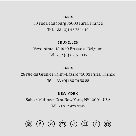
RAYMOND HAINS
PARIS
Palissade de skis
30 rue Beaubourg
75003 Paris, France
Tél. +33 (0)1 42 72 14 10
BRUXELLES
Veydtstraat 13
1060 Brussels, Belgium
Tél. +32 (0)2 537 13 17
PARIS
28 rue du Grenier Saint-Lazare
75003 Paris, France
Tél. +33 (0)1 85 76 55 55
NEW YORK
Soho / Midtown East
New York, NY 10001, USA
Tél. +1 212 922 3745