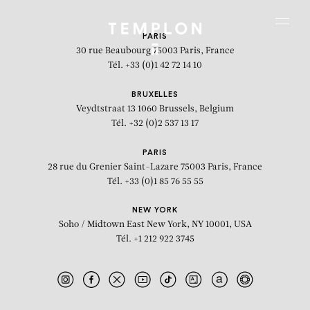
Aller au contenu
Aller à la recherche
Aller au menu
Menu
PARIS
30 rue Beaubourg
75003 Paris, France
Tél. +33 (0)1 42 72 14 10
BRUXELLES
Veydtstraat 13
1060 Brussels, Belgium
Tél. +32 (0)2 537 13 17
PARIS
28 rue du Grenier Saint-Lazare
75003 Paris, France
Tél. +33 (0)1 85 76 55 55
NEW YORK
Soho / Midtown East
New York, NY 10001, USA
Tél. +1 212 922 3745
Pavane I